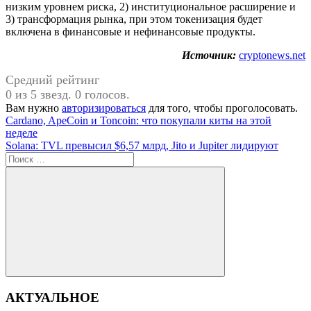
низким уровнем риска, 2) институциональное расширение и
3) трансформация рынка, при этом токенизация будет
включена в финансовые и нефинансовые продукты.
Источник:
cryptonews.net
Средний рейтинг
0 из 5 звезд. 0 голосов.
Вам нужно
авторизироваться
для того, чтобы проголосовать.
Навигация
Предыдущая
Cardano, ApeCoin и Toncoin: что покупали киты на этой
запись:
неделе
по
Следующая
Solana: TVL превысил $6,57 млрд, Jito и Jupiter лидируют
записям
запись:
Поиск
для:
Поиск
АКТУАЛЬНОЕ