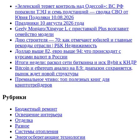
«Зеленский теряет контроль над Одессой»: ВС РФ
поразили ТЭЦ и семь подстанций — сводка СВО от
Юрия Подоляки 10.08.2026
Праздники 10 августа 2026 года
Geely Monjaro/Xingyue L с приставкой Plus возглавит
семейство модели
Дню строителя — 70: как отмечают юбилей и главные
рекорды отрасли | РБК Недвижимость
Доллар выше 82, евро выше 94: что происходит с
курсами валют в России
Итоги недели: раскол сети биткоина и иск Bybit к КНДР
Bitcoin и ethereum анализ на 8.9: диапазон сохраняется,
рынок ждет новой структуры
Премиальное чтиво: топ полезных книг для
криптотрейдеров
Рубрики
Бюджетный ремонт
Освещение интерьера
Отделка
Разное
Системы отопления
Энергосберегающие технологии