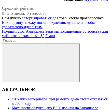
Средний рейтинг
0 из 5 звезд. 0 голосов.
Вам нужно
авторизироваться
для того, чтобы проголосовать.
Навигация
Предыдущая
Как подтянуть кожу после похудения: лучшие способы
запись:
сделать тело идеальным
по
Следующая
Полиция Лос-Анджелеса вернула похищенные устройства для
записям
запись:
майнинга стоимостью $2,7 млн
Поиск
для:
Поиск
АКТУАЛЬНОЕ
От каких материалов при ремонте дома стоит отказаться
в 2026 году
Мать военнослужащего ВСУ избили на Украине за