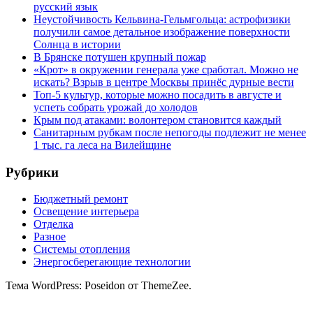
русский язык
Неустойчивость Кельвина-Гельмгольца: астрофизики
получили самое детальное изображение поверхности
Солнца в истории
В Брянске потушен крупный пожар
«Крот» в окружении генерала уже сработал. Можно не
искать? Взрыв в центре Москвы принёс дурные вести
Топ-5 культур, которые можно посадить в августе и
успеть собрать урожай до холодов
Крым под атаками: волонтером становится каждый
Санитарным рубкам после непогоды подлежит не менее
1 тыс. га леса на Вилейщине
Рубрики
Бюджетный ремонт
Освещение интерьера
Отделка
Разное
Системы отопления
Энергосберегающие технологии
Тема WordPress: Poseidon от ThemeZee.