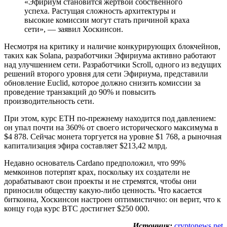
«Эфириум становится жертвой собственного
успеха. Растущая сложность архитектуры и
высокие комиссии могут стать причиной краха
сети», — заявил Хоскинсон.
Несмотря на критику и наличие конкурирующих блокчейнов,
таких как Solana, разработчики Эфириума активно работают
над улучшением сети. Разработчики Scroll, одного из ведущих
решений второго уровня для сети Эфириума, представили
обновление Euclid, которое должно снизить комиссии за
проведение транзакций до 90% и повысить
производительность сети.
При этом, курс ETH по-прежнему находится под давлением:
он упал почти на 360% от своего исторического максимума в
$4 878. Сейчас монета торгуется на уровне $1 768, а рыночная
капитализация эфира составляет $213,42 млрд.
Недавно основатель Cardano предположил, что 99%
мемкоинов потерпят крах, поскольку их создатели не
дорабатывают свои проекты и не стремятся, чтобы они
приносили обществу какую-либо ценность. Что касается
биткоина, Хоскинсон настроен оптимистично: он верит, что к
концу года курс BTC достигнет $250 000.
Источник:
cryptonews.net