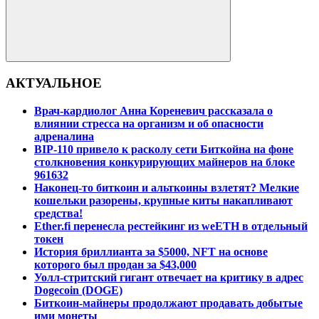
Поиск
АКТУАЛЬНОЕ
Врач-кардиолог Анна Кореневич рассказала о
влиянии стресса на организм и об опасности
адреналина
BIP-110 привело к расколу сети Биткойна на фоне
столкновения конкурирующих майнеров на блоке
961632
Наконец-то биткоин и альткоины взлетят? Мелкие
кошельки разорены, крупные киты накапливают
средства!
Ether.fi перенесла рестейкинг из weETH в отдельный
токен
История бриллианта за $5000, NFT на основе
которого был продан за $43,000
Уолл-стритский гигант отвечает на критику в адрес
Dogecoin (DOGE)
Биткоин-майнеры продолжают продавать добытые
ими монеты