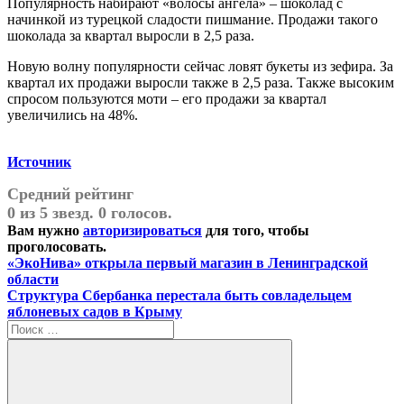
Популярность набирают «волосы ангела» – шоколад с
начинкой из турецкой сладости пишмание. Продажи такого
шоколада за квартал выросли в 2,5 раза.
Новую волну популярности сейчас ловят букеты из зефира. За
квартал их продажи выросли также в 2,5 раза. Также высоким
спросом пользуются моти – его продажи за квартал
увеличились на 48%.
Источник
Средний рейтинг
0 из 5 звезд. 0 голосов.
Вам нужно
авторизироваться
для того, чтобы
проголосовать.
Навигация
Предыдущая
«ЭкоНива» открыла первый магазин в Ленинградской
запись:
области
по
Следующая
Структура Сбербанка перестала быть совладельцем
записям
запись:
яблоневых садов в Крыму
Поиск
для: